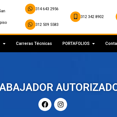
314 643 2956
 San
312 342 8902
piso
312 509 5583
s
Carreras Técnicas
PORTAFOLIOS
Conta
ABAJADOR AUTORIZAD